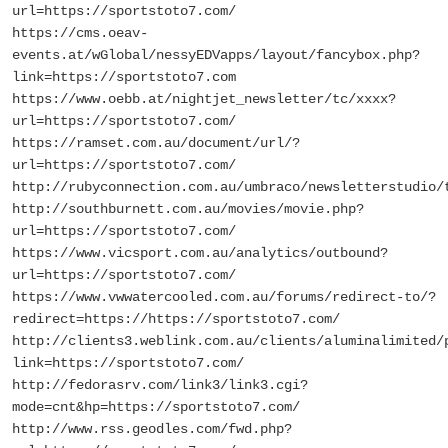
url=https://sportstoto7.com/
https://cms.oeav-
events.at/wGlobal/nessyEDVapps/layout/fancybox.php?
link=https://sportstoto7.com
https://www.oebb.at/nightjet_newsletter/tc/xxxx?
url=https://sportstoto7.com/
https://ramset.com.au/document/url/?
url=https://sportstoto7.com/
http://rubyconnection.com.au/umbraco/newsletterstudio/
http://southburnett.com.au/movies/movie.php?
url=https://sportstoto7.com/
https://www.vicsport.com.au/analytics/outbound?
url=https://sportstoto7.com/
https://www.vwwatercooled.com.au/forums/redirect-to/?
redirect=https://https://sportstoto7.com/
http://clients3.weblink.com.au/clients/aluminalimited/
link=https://sportstoto7.com/
http://fedorasrv.com/link3/link3.cgi?
mode=cnt&hp=https://sportstoto7.com/
http://www.rss.geodles.com/fwd.php?