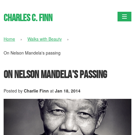
Charles C. Finn
Togg
Home
›
Walks with Beauty
›
On Nelson Mandela's passing
On Nelson Mandela's passing
Posted by
Charlie Finn
at
Jan 18, 2014