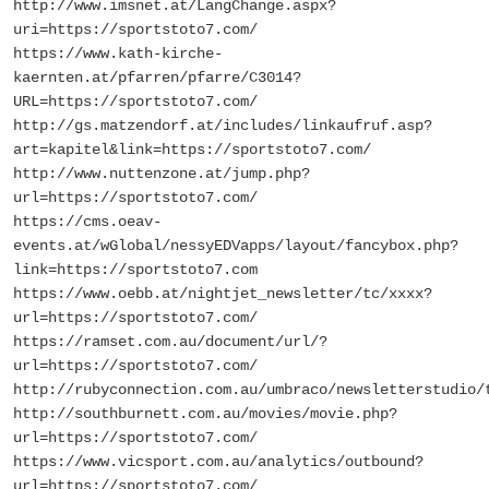
http://www.imsnet.at/LangChange.aspx?
uri=https://sportstoto7.com/
https://www.kath-kirche-
kaernten.at/pfarren/pfarre/C3014?
URL=https://sportstoto7.com/
http://gs.matzendorf.at/includes/linkaufruf.asp?
art=kapitel&link=https://sportstoto7.com/
http://www.nuttenzone.at/jump.php?
url=https://sportstoto7.com/
https://cms.oeav-
events.at/wGlobal/nessyEDVapps/layout/fancybox.php?
link=https://sportstoto7.com
https://www.oebb.at/nightjet_newsletter/tc/xxxx?
url=https://sportstoto7.com/
https://ramset.com.au/document/url/?
url=https://sportstoto7.com/
http://rubyconnection.com.au/umbraco/newsletterstudio/
http://southburnett.com.au/movies/movie.php?
url=https://sportstoto7.com/
https://www.vicsport.com.au/analytics/outbound?
url=https://sportstoto7.com/