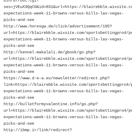
bin/df/out.cgi?
ses=jVEuX3QqC0&id=831&url=https://blairebble.wixsite.c
expectations-week-11-browns-versus-bills-las-vegas-
picks-and-see
http://www.horesga.de/click/advertisement/195?
url=https://blairebble.wixsite.com/sportsbettingpro4/p
expectations-week-11-browns-versus-bills-las-vegas-
picks-and-see
http://kennel-makalali.de/gbook/go.php?
url=https://blairebble.wixsite.com/sportsbettingpro4/p
expectations-week-11-browns-versus-bills-las-vegas-
picks-and-see
https://www.d-e-a.eu/newsletter/redirect.php?
link=https://blairebble.wixsite.com/sportsbettingpro4/
expectations-week-11-browns-versus-bills-las-vegas-
picks-and-see
http://bulletformyvalentine.info/go.php?
url=https://blairebble.wixsite.com/sportsbettingpro4/p
expectations-week-11-browns-versus-bills-las-vegas-
picks-and-see
http://ibmp.ir/link/redirect?