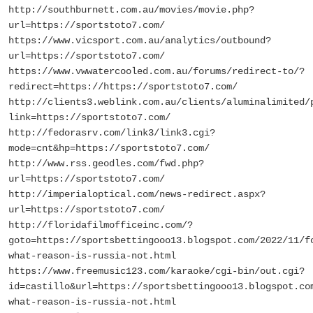
http://southburnett.com.au/movies/movie.php?
url=https://sportstoto7.com/
https://www.vicsport.com.au/analytics/outbound?
url=https://sportstoto7.com/
https://www.vwwatercooled.com.au/forums/redirect-to/?
redirect=https://https://sportstoto7.com/
http://clients3.weblink.com.au/clients/aluminalimited/
link=https://sportstoto7.com/
http://fedorasrv.com/link3/link3.cgi?
mode=cnt&hp=https://sportstoto7.com/
http://www.rss.geodles.com/fwd.php?
url=https://sportstoto7.com/
http://imperialoptical.com/news-redirect.aspx?
url=https://sportstoto7.com/
http://floridafilmofficeinc.com/?
goto=https://sportsbettingooo13.blogspot.com/2022/11/f
what-reason-is-russia-not.html
https://www.freemusic123.com/karaoke/cgi-bin/out.cgi?
id=castillo&url=https://sportsbettingooo13.blogspot.co
what-reason-is-russia-not.html