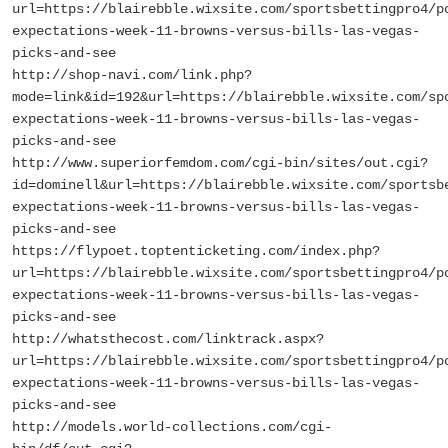
url=https://blairebble.wixsite.com/sportsbettingpro4/p
expectations-week-11-browns-versus-bills-las-vegas-
picks-and-see
http://shop-navi.com/link.php?
mode=link&id=192&url=https://blairebble.wixsite.com/sp
expectations-week-11-browns-versus-bills-las-vegas-
picks-and-see
http://www.superiorfemdom.com/cgi-bin/sites/out.cgi?
id=dominell&url=https://blairebble.wixsite.com/sportsb
expectations-week-11-browns-versus-bills-las-vegas-
picks-and-see
https://flypoet.toptenticketing.com/index.php?
url=https://blairebble.wixsite.com/sportsbettingpro4/p
expectations-week-11-browns-versus-bills-las-vegas-
picks-and-see
http://whatsthecost.com/linktrack.aspx?
url=https://blairebble.wixsite.com/sportsbettingpro4/p
expectations-week-11-browns-versus-bills-las-vegas-
picks-and-see
http://models.world-collections.com/cgi-