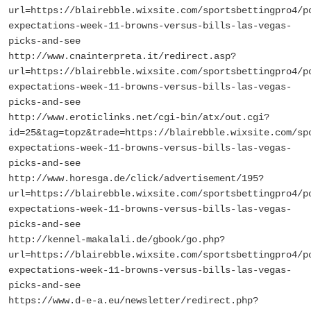
url=https://blairebble.wixsite.com/sportsbettingpro4/p
expectations-week-11-browns-versus-bills-las-vegas-
picks-and-see
http://www.cnainterpreta.it/redirect.asp?
url=https://blairebble.wixsite.com/sportsbettingpro4/p
expectations-week-11-browns-versus-bills-las-vegas-
picks-and-see
http://www.eroticlinks.net/cgi-bin/atx/out.cgi?
id=25&tag=topz&trade=https://blairebble.wixsite.com/sp
expectations-week-11-browns-versus-bills-las-vegas-
picks-and-see
http://www.horesga.de/click/advertisement/195?
url=https://blairebble.wixsite.com/sportsbettingpro4/p
expectations-week-11-browns-versus-bills-las-vegas-
picks-and-see
http://kennel-makalali.de/gbook/go.php?
url=https://blairebble.wixsite.com/sportsbettingpro4/p
expectations-week-11-browns-versus-bills-las-vegas-
picks-and-see
https://www.d-e-a.eu/newsletter/redirect.php?