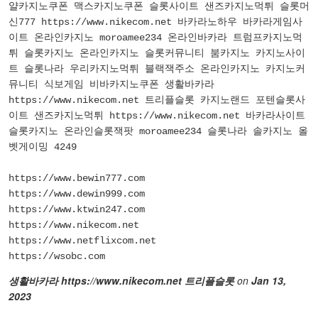
얄카지노쿠폰 맥스카지노쿠폰 슬롯사이트 샌즈카지노먹튀 슬롯머
신777 https://www.nikecom.net 바카라노하우 바카라게임사
이트 온라인카지노 moroamee234 온라인바카라 트럼프카지노먹
튀 슬롯카지노 온라인카지노 슬롯커뮤니티 붐카지노 카지노사이
트 슬롯나라 우리카지노먹튀 블랙잭주소 온라인카지노 카지노커
뮤니티 식보게임 비바카지노쿠폰 생활바카라
https://www.nikecom.net 트리플슬롯 카지노랜드 포텐슬롯사
이트 샌즈카지노먹튀 https://www.nikecom.net 바카라사이트
슬롯카지노 온라인슬롯잭팟 moroamee234 슬롯나라 솔카지노 올
벳게이밍 4249
https://www.bewin777.com
https://www.dewin999.com
https://www.ktwin247.com
https://www.nikecom.net
https://www.netflixcom.net
https://wsobc.com
생활바카라 https://www.nikecom.net 트리플슬롯
on
Jan 13,
2023