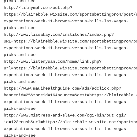
picks-and-see
http://lilnymph.com/out.php?
https://blairebble.wixsite.com/sportsbettingpro4/post/
expectations-week-11-browns-versus-bills-las-vegas-
picks-and-see
http://www.lissakay.com/institches/index.php?
URL=https://blairebble.wixsite.com/sportsbettingpro4/p
expectations-week-11-browns-versus-bills-las-vegas-
picks-and-see
http://www.listenyuan.com/home/link.php?
url=https://blairebble.wixsite.com/sportsbettingpro4/p
expectations-week-11-browns-versus-bills-las-vegas-
picks-and-see
https://www.mauihealthguide.com/ads/adclick.php?
bannerid=25&zoneid=16&source=&dest=https://blairebble.
expectations-week-11-browns-versus-bills-las-vegas-
picks-and-see
http://www.mistress-and-slave.com/cgi-bin/out.cgi?
id=123crush&url=https://blairebble.wixsite.com/sportsb
expectations-week-11-browns-versus-bills-las-vegas-
picks-and-see