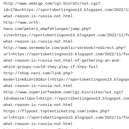
http://www.omatgp.com/cgi-bin/atc/out.cgi?
id=17&u=https://sportsbettingooo13.blogspot.com/2022/1
what-reason-is-russia-not.html
http://www.orth-
haus.com/peters_empfehlungen/jump.php?
site=https://sportsbettingooo13.blogspot.com/2022/11/f
what-reason-is-russia-not.html
http://www.sermemole.com/public/serbook/redirect.php?
url=https://sportsbettingooo13.blogspot.com/2022/11/fo
what-reason-is-russia-not.html-of-gathering-an-and-
which-groups-could-they-play-if-they-fail
http://shop-navi.com/link.php?
mode=link&id=192&url=https://sportsbettingooo13.blogsp
what-reason-is-russia-not.html
http://www.superiorfemdom.com/cgi-bin/sites/out.cgi?
id=dominell&url=https://sportsbettingooo13.blogspot.co
what-reason-is-russia-not.html
https://flypoet.toptenticketing.com/index.php?
url=https://sportsbettingooo13.blogspot.com/2022/11/fo
what-reason-is-russia-not.html