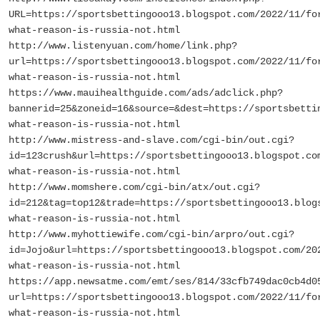
URL=https://sportsbettingooo13.blogspot.com/2022/11/fo
what-reason-is-russia-not.html
http://www.listenyuan.com/home/link.php?
url=https://sportsbettingooo13.blogspot.com/2022/11/fo
what-reason-is-russia-not.html
https://www.mauihealthguide.com/ads/adclick.php?
bannerid=25&zoneid=16&source=&dest=https://sportsbetti
what-reason-is-russia-not.html
http://www.mistress-and-slave.com/cgi-bin/out.cgi?
id=123crush&url=https://sportsbettingooo13.blogspot.co
what-reason-is-russia-not.html
http://www.momshere.com/cgi-bin/atx/out.cgi?
id=212&tag=top12&trade=https://sportsbettingooo13.blog
what-reason-is-russia-not.html
http://www.myhottiewife.com/cgi-bin/arpro/out.cgi?
id=Jojo&url=https://sportsbettingooo13.blogspot.com/20
what-reason-is-russia-not.html
https://app.newsatme.com/emt/ses/814/33cfb749dac0cb4d0
url=https://sportsbettingooo13.blogspot.com/2022/11/fo
what-reason-is-russia-not.html