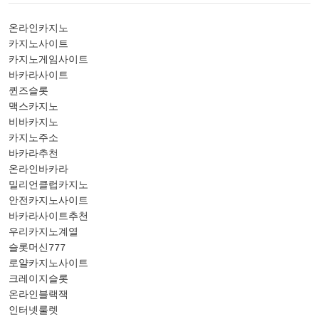
온라인카지노
카지노사이트
카지노게임사이트
바카라사이트
퀸즈슬롯
맥스카지노
비바카지노
카지노주소
바카라추천
온라인바카라
밀리언클럽카지노
안전카지노사이트
바카라사이트추천
우리카지노계열
슬롯머신777
로얄카지노사이트
크레이지슬롯
온라인블랙잭
인터넷룰렛