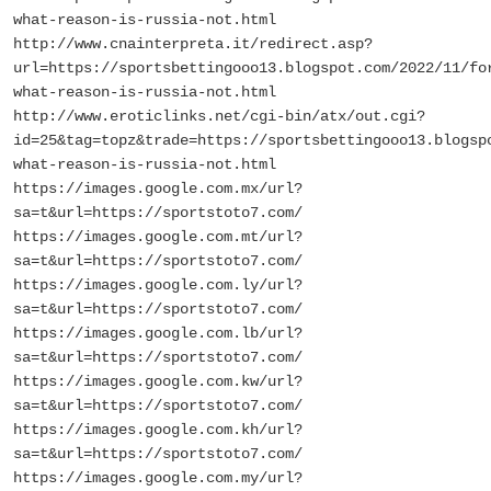
what-reason-is-russia-not.html
http://www.cnainterpreta.it/redirect.asp?
url=https://sportsbettingooo13.blogspot.com/2022/11/fo
what-reason-is-russia-not.html
http://www.eroticlinks.net/cgi-bin/atx/out.cgi?
id=25&tag=topz&trade=https://sportsbettingooo13.blogsp
what-reason-is-russia-not.html
https://images.google.com.mx/url?
sa=t&url=https://sportstoto7.com/
https://images.google.com.mt/url?
sa=t&url=https://sportstoto7.com/
https://images.google.com.ly/url?
sa=t&url=https://sportstoto7.com/
https://images.google.com.lb/url?
sa=t&url=https://sportstoto7.com/
https://images.google.com.kw/url?
sa=t&url=https://sportstoto7.com/
https://images.google.com.kh/url?
sa=t&url=https://sportstoto7.com/
https://images.google.com.my/url?