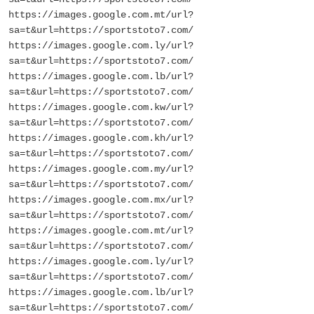
https://images.google.com.mt/url?
sa=t&url=https://sportstoto7.com/
https://images.google.com.ly/url?
sa=t&url=https://sportstoto7.com/
https://images.google.com.lb/url?
sa=t&url=https://sportstoto7.com/
https://images.google.com.kw/url?
sa=t&url=https://sportstoto7.com/
https://images.google.com.kh/url?
sa=t&url=https://sportstoto7.com/
https://images.google.com.my/url?
sa=t&url=https://sportstoto7.com/
https://images.google.com.mx/url?
sa=t&url=https://sportstoto7.com/
https://images.google.com.mt/url?
sa=t&url=https://sportstoto7.com/
https://images.google.com.ly/url?
sa=t&url=https://sportstoto7.com/
https://images.google.com.lb/url?
sa=t&url=https://sportstoto7.com/