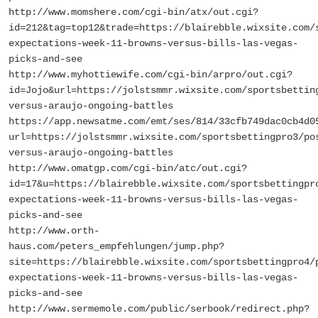
http://www.momshere.com/cgi-bin/atx/out.cgi?
id=212&tag=top12&trade=https://blairebble.wixsite.com/
expectations-week-11-browns-versus-bills-las-vegas-
picks-and-see
http://www.myhottiewife.com/cgi-bin/arpro/out.cgi?
id=Jojo&url=https://jolstsmmr.wixsite.com/sportsbettin
versus-araujo-ongoing-battles
https://app.newsatme.com/emt/ses/814/33cfb749dac0cb4d0
url=https://jolstsmmr.wixsite.com/sportsbettingpro3/po
versus-araujo-ongoing-battles
http://www.omatgp.com/cgi-bin/atc/out.cgi?
id=17&u=https://blairebble.wixsite.com/sportsbettingpr
expectations-week-11-browns-versus-bills-las-vegas-
picks-and-see
http://www.orth-
haus.com/peters_empfehlungen/jump.php?
site=https://blairebble.wixsite.com/sportsbettingpro4/
expectations-week-11-browns-versus-bills-las-vegas-
picks-and-see
http://www.sermemole.com/public/serbook/redirect.php?